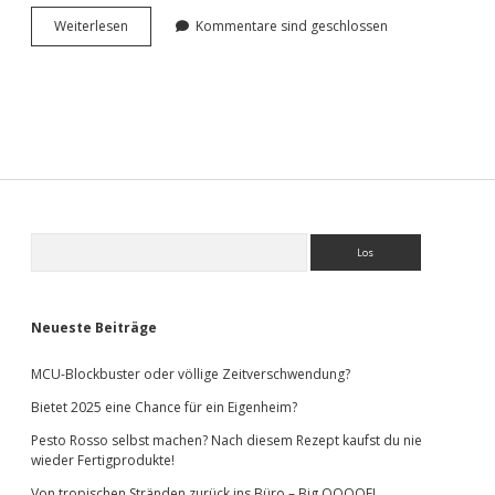
Cooler
Weiterlesen
Kommentare sind geschlossen
Samsung
Werbeclip
Sidebar
Suchen
Neueste Beiträge
MCU-Blockbuster oder völlige Zeitverschwendung?
Bietet 2025 eine Chance für ein Eigenheim?
Pesto Rosso selbst machen? Nach diesem Rezept kaufst du nie
wieder Fertigprodukte!
Von tropischen Stränden zurück ins Büro – Big OOOOF!