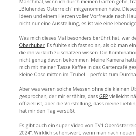
Manchmal, wenn ich durch meinen Garten gehe, frage 
„Blühendes Österreich“ mitgenommen habe. Dieses J
Ideen und einem Herzen voller Vorfreude nach Haus
nicht nur eine Ausstellung, es ist wie eine lebendi
Was mich dieses Mal besonders berührt hat, war d
Oberhuber
. Es fühlte sich fast so an, als ob man e
die ihn wirklich zu schätzen wissen. Die Kombinati
nicht genug davon bekommen. Meine Kamera hatte vie
mich mit meiner Tasse Kaffee in das Gartencafé ge
kleine Oase mitten im Trubel – perfekt zum Durch
Aber was wären solche Messen ohne die kleinen Übe
gesprochen, der mir erzählte, dass
GFP
vielleicht n
offiziell ist, aber die Vorstellung, dass meine Lie
hat mir den Tag versüßt.
Es gibt auch ein super Video von TV1 Oberösterrei
2024“. Wirklich sehenswert, wenn man nach neuen 