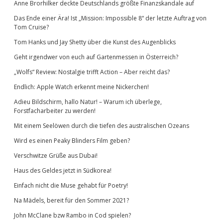
Anne Brorhilker deckte Deutschlands größte Finanzskandale auf
Das Ende einer Ära! Ist „Mission: Impossible 8“ der letzte Auftrag von
Tom Cruise?
Tom Hanks und Jay Shetty über die Kunst des Augenblicks
Geht irgendwer von euch auf Gartenmessen in Österreich?
„Wolfs“ Review: Nostalgie trifft Action – Aber reicht das?
Endlich: Apple Watch erkennt meine Nickerchen!
Adieu Bildschirm, hallo Natur! – Warum ich überlege,
Forstfacharbeiter zu werden!
Mit einem Seelöwen durch die tiefen des australischen Ozeans
Wird es einen Peaky Blinders Film geben?
Verschwitze Grüße aus Dubai!
Haus des Geldes jetzt in Südkorea!
Einfach nicht die Muse gehabt für Poetry!
Na Mädels, bereit für den Sommer 2021?
John McClane bzw Rambo in Cod spielen?