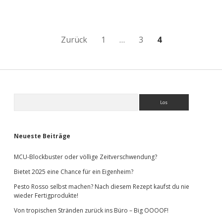
Januar
Seitennummerierung
Zurück
1
…
3
4
der
Beiträge
Sidebar
Suchen
Neueste Beiträge
MCU-Blockbuster oder völlige Zeitverschwendung?
Bietet 2025 eine Chance für ein Eigenheim?
Pesto Rosso selbst machen? Nach diesem Rezept kaufst du nie
wieder Fertigprodukte!
Von tropischen Stränden zurück ins Büro – Big OOOOF!